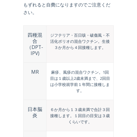
もずれると自費になりますのでご注意くだ
さい。
四種混
ジフテリア・百日咳・破傷風・不
合
活化ポリオの混合ワクチン。生後
（DPT-
３か月から４回接種します。
IPV)
MR
麻疹、風疹の混合ワクチン。1回
目は１歳以上2歳未満まで、2回目
は小学校就学前１年間に接種しま
す。
日本脳
６か月から１３歳未満で合計３回
炎
接種します。１回目の目安は３歳
くらいです。