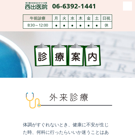
06-6392-1441
午後診療
月
火
水
木
金
土
日祝
15:30～18:00
●
●
●
休
●
休
休
体調がすぐれないとき、健康に不安が生じ
た時、何科に行ったらいいか迷うことはあ