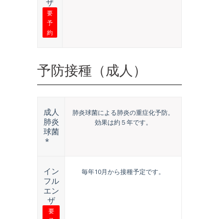
ザ
要
予
約
予防接種（成人）
成人
肺炎球菌による肺炎の重症化予防。
肺炎
効果は約５年です。
球菌
*
イン
毎年10月から接種予定です。
フル
エン
ザ
要