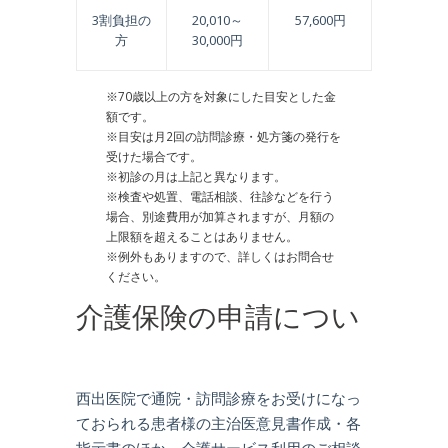
3割負担の
20,010～
57,600円
方
30,000円
※70歳以上の方を対象にした目安とした金
額です。
※目安は月2回の訪問診療・処方箋の発行を
受けた場合です。
※初診の月は上記と異なります。
※検査や処置、電話相談、往診などを行う
場合、別途費用が加算されますが、月額の
上限額を超えることはありません。
※例外もありますので、詳しくはお問合せ
ください。
介護保険の申請につい
て
西出医院で通院・訪問診療をお受けになっ
ておられる患者様の主治医意見書作成・各
指示書のほか、介護サービス利用のご相談