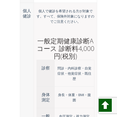
個人
個人で健診を希望される方が対象で
健診
す。すべて、保険外対象になりますの
でご注意ください。
一般定期健康診断A
コース 診断料4,000
円(税別)
診察
問診・内科診察・自覚
症状・他覚症状・既往
歴
身体
身長・体重・BMI・腹
測定
囲
一般
血圧測定・視力測定