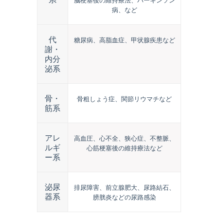
病、など
代
糖尿病、高脂血症、甲状腺疾患など
謝・
内分
泌系
骨・
骨粗しょう症、関節リウマチなど
筋系
アレ
高血圧、心不全、狭心症、不整脈、
ルギ
心筋梗塞後の維持療法など
ー系
泌尿
排尿障害、前立腺肥大、尿路結石、
器系
膀胱炎などの尿路感染