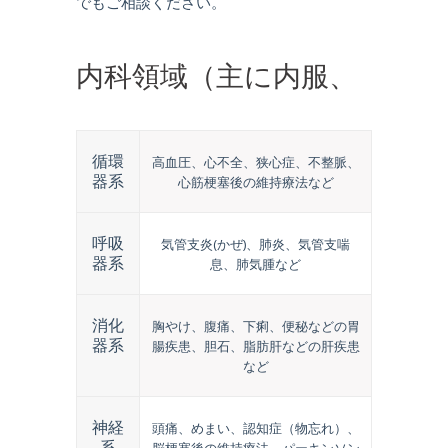
でもご相談ください。
内科領域（主に内服、
点滴などで治療するも
循環
高血圧、心不全、狭心症、不整脈、
器系
心筋梗塞後の維持療法など
の）
呼吸
気管支炎(かぜ)、肺炎、気管支喘
器系
息、肺気腫など
消化
胸やけ、腹痛、下痢、便秘などの胃
器系
腸疾患、胆石、脂肪肝などの肝疾患
など
神経
頭痛、めまい、認知症（物忘れ）、
系
脳梗塞後の維持療法、パーキンソン