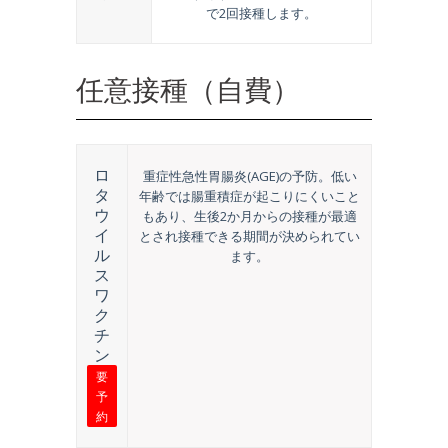
で2回接種します。
任意接種（自費）
ロ
重症性急性胃腸炎(AGE)の予防。低い
タ
年齢では腸重積症が起こりにくいこと
ウ
もあり、生後2か月からの接種が最適
イ
とされ接種できる期間が決められてい
ル
ます。
ス
ワ
ク
チ
ン
要
予
約