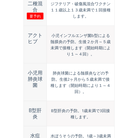
二種混
ジフテリア・破傷風混合ワクチン
合
１１歳以上１３歳未満で１回接種
します。
要予約
アクト
小児インフルエンザ菌b型による
ヒブ
髄膜炎の予防。生後２か月～５歳
未満で接種します（開始時期によ
り１～４回）。
小児用
肺炎球菌による髄膜炎などの予
肺炎球
防。生後2ヶ月から５歳未満で接
菌
種します（開始時期により１～４
回）。
B型肝
B型肝炎の予防。1歳未満で3回接
炎
種します。
水痘
水ぼうそうの予防。1歳～3歳未満