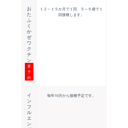
お
１２～１５か月で１回、５～６歳で１
た
回接種します。
ふ
く
か
ぜ
ワ
ク
チ
ン
要
予
約
イ
毎年10月から接種予定です。
ン
フ
ル
エ
ン