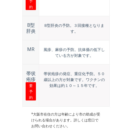
予
約
B型
B型肝炎の予防。３回接種となりま
肝炎
す。
MR
風疹、麻疹の予防。抗体価の低下し
ている方が対象です。
帯状
帯状疱疹の発症、重症化予防。５０
疱疹
歳以上の方が対象です。ワクチンの
効果は約１０～１５年です。
要
予
約
*大阪市在住の方は年齢により市の助成が受
けられる場合があります。詳しくは窓口で
お問い合わせください。