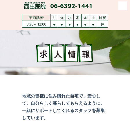
06-6392-1441
午前診療
月
火
水
木
金
土
日祝
8:30～12:00
●
●
●
●
●
●
休
地域の皆様に住み慣れた自宅で、安心し
て、自分らしく暮らしてもらえるように、
一緒にサポートしてくれるスタッフを募集
しています。