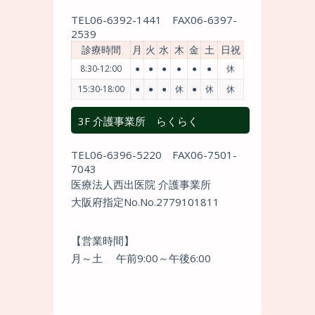
TEL
06-6392-1441
FAX
06-6397-
2539
診療時間
月
火
水
木
金
土
日祝
8:30-12:00
●
●
●
●
●
●
休
15:30-18:00
●
●
●
休
●
休
休
3F 介護事業所 らくらく
TEL
06-6396-5220
FAX
06-7501-
7043
医療法人西出医院 介護事業所
大阪府指定No.No.2779101811
【営業時間】
月～土 午前9:00～午後6:00